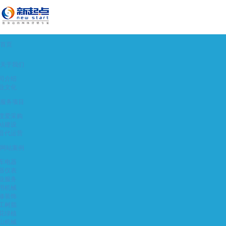
首页
关于我们
司介绍
业文化
服务项目
度爱采购
站建设
音代运营
网站案例
车电器
器仪表
业服务
用机械
修装饰
工树脂
花绿植
山机械