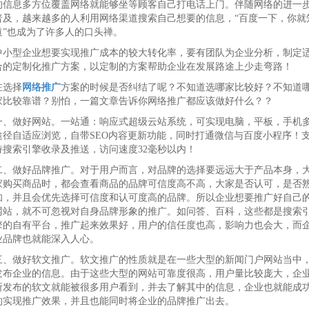
的信息多方位覆盖网络就能够坐等顾客自己打电话上门。伴随网络的进一
普及，越来越多的人利用网络渠道搜索自己想要的信息，“百度一下，你就
道”也成为了许多人的口头禅。
中小型企业想要实现推广成本的较大转化率，要有团队为企业分析，制定
合的定制化推广方案，以定制的方案帮助企业在发展路途上少走弯路！
在选择
网络推广
方案的时候是否纠结了呢？不知道选哪家比较好？不知道
家比较靠谱？别怕，一篇文章告诉你网络推广都应该做好什么？？
一、做好网站。一站通：响应式超级云站系统，可实现电脑，平板，手机
途径自适应浏览，自带SEO内容更新功能，同时打通微信与百度小程序！
持搜索引擎收录及推送，访问速度32毫秒以内！
二、做好品牌推广。对于用户而言，对品牌的选择要远远大于产品本身，
家购买商品时，都会查看商品的品牌可信度高不高，大家是否认可，是否
知，并且会优先选择可信度和认可度高的品牌。所以企业想要推广好自己
网站，就不可忽视对自身品牌形象的推广。如问答、百科，这些都是搜索
擎的自有平台，推广起来效果好，用户的信任度也高，影响力也会大，而
业品牌也就能深入人心。
三、做好软文推广。软文推广的性质就是在一些大型的新闻门户网站当中
发布企业的信息。由于这些大型的网站可靠度很高，用户量比较庞大，企
所发布的软文就能被很多用户看到，并去了解其中的信息，企业也就能成
的实现推广效果，并且也能同时将企业的品牌推广出去。