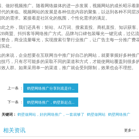
四、做好视频推广。随着网络媒体的进一步发展，视频网站的成长昭示着
时代的来临。视频网站的发展是各种信息内容的聚集，以达到各种不同层
网民的需求。紧接着是社区化的氛围，个性化需求的满足。
除此之外，我们还具有：矩站、AI万词、搜索直投、商机直投、知识获客
B2B商盟、抖抖客等网络推广方式。品牌与口碑包装曝光一键完成，过亿
量整合，商业流量曝光，实现搜索引擎行业推广，让广告主每一分推广费
到实处。
总的来说，企业想要在互联网当中推广好自己的网站，就要掌握好多种推
的技巧，只有尽可能多的采取不同的渠道和方式，才能使网站覆盖到很多
有效人群。如果采用单一的渠道，推广就会受到限制，效果也会不理想。
上一条 ：
鹤壁网络推广分享到底是什...
下一条 ：
鹤壁网络推广，鹤壁新起点...
关键词：
鹤壁做网站，好的网络推广，一套就够了
鹤壁做网站
鹤壁网络推广
相关资讯
更多>>