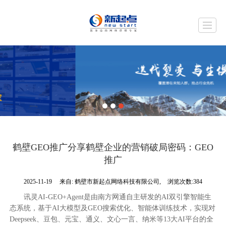
首页
关于我们
服务项目
网站案例
新闻动态
人才招聘
联系我们
LBS
鹤壁GEO推广分享鹤壁企业的营销破局密码：GEO
推广
2025-11-19
来自:
鹤壁市新起点网络科技有限公司,
浏览次数:384
讯灵AI-GEO+Agent是由南方网通自主研发的AI双引擎智能生
态系统，基于AI大模型及GEO搜索优化、智能体训练技术，实现对
Deepseek、豆包、元宝、通义、文心一言、纳米等13大AI平台的全