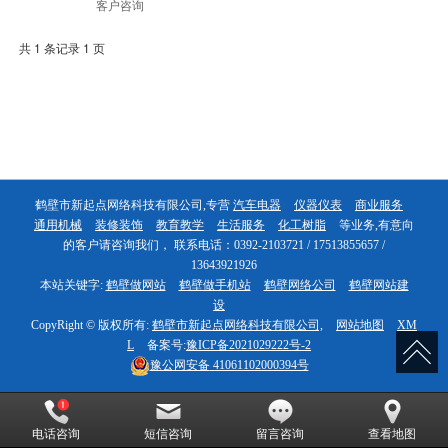
客户咨询
共 1 条记录 1 页
鹤壁市新起点网络科技有限公司,专营
汽车电器
仪器仪表
商业服务
通用机械
装修装饰
教育教学
生活服务
化工树脂
等业务,有意向
的客户请咨询我们， 联系电话：0392-2103721 / 17513855657 /
13643921926
本站关键字:
鹤壁做网站
鹤壁做手机站
鹤壁网络公司
鹤壁网站建
设
CopyRight © 版权所有:
鹤壁市新起点网络科技有限公司,
网站地图
XM
L
备案号:
豫ICP备2021029222号-2
豫公网安备
41061102000394号
电话咨询
短信咨询
留言咨询
查看地图